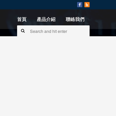
首頁
產品介紹
聯絡我們