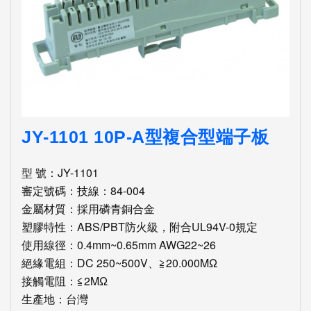
JY-1101 10P-A型複合型端子板
型 號：JY-1101
審定號碼：技線：84-004
金屬材質：採用磷青銅合金
塑膠特性：ABS/PBT防火級，附合UL94V-0規定
使用線徑：0.4mm~0.65mm AWG22~26
絕緣電組：DC 250~500V、≧20.000MΩ
接觸電阻：≦2MΩ
生產地：台灣